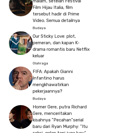
malam’, setelah Festival
Film Hijau Italia, film
tersebut hadir di Prime
Video. Semua detailnya
Budaya
Our Sticky Love: plot,
pemeran, dan kapan K-
drama romantis baru Netflix
keluar
Olahraga
FIFA: Apakah Gianni
Infantino harus
mengkhawatirkan
pekerjaannya?
Budaya
Homer Gere, putra Richard
Gere, menceritakan
kisahnya "Pecahan"serial
baru dari Ryan Murphy: "Itu