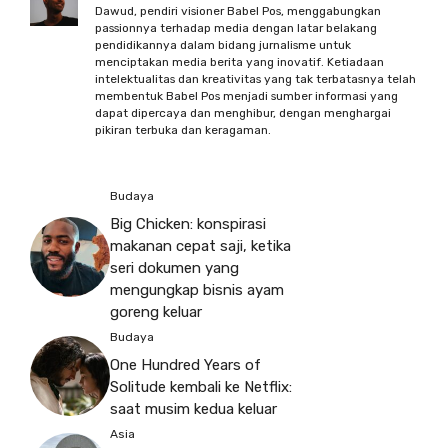
Dawud, pendiri visioner Babel Pos, menggabungkan
passionnya terhadap media dengan latar belakang
pendidikannya dalam bidang jurnalisme untuk
menciptakan media berita yang inovatif. Ketiadaan
intelektualitas dan kreativitas yang tak terbatasnya telah
membentuk Babel Pos menjadi sumber informasi yang
dapat dipercaya dan menghibur, dengan menghargai
pikiran terbuka dan keragaman.
Budaya
Big Chicken: konspirasi
makanan cepat saji, ketika
seri dokumen yang
mengungkap bisnis ayam
goreng keluar
Budaya
One Hundred Years of
Solitude kembali ke Netflix:
saat musim kedua keluar
Asia