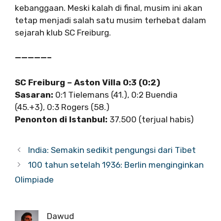
kebanggaan. Meski kalah di final, musim ini akan
tetap menjadi salah satu musim terhebat dalam
sejarah klub SC Freiburg.
—————–
SC Freiburg – Aston Villa 0:3 (0:2)
Sasaran:
0:1 Tielemans (41.), 0:2 Buendia
(45.+3), 0:3 Rogers (58.)
Penonton di Istanbul:
37.500 (terjual habis)
India: Semakin sedikit pengungsi dari Tibet
100 tahun setelah 1936: Berlin menginginkan
Olimpiade
Dawud