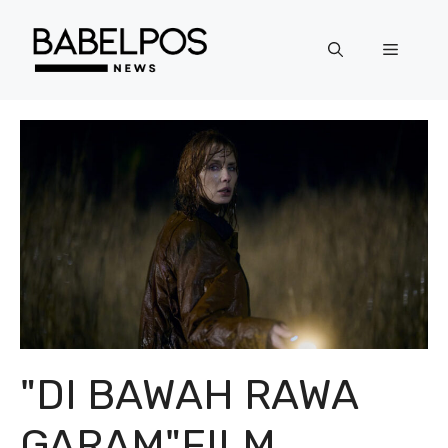
Langsung
ke
Menu
isi
"DI BAWAH RAWA
GARAM"FILM