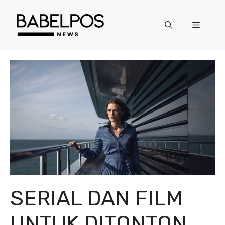
Langsung
ke
Menu
isi
SERIAL DAN FILM
UNTUK DITONTON