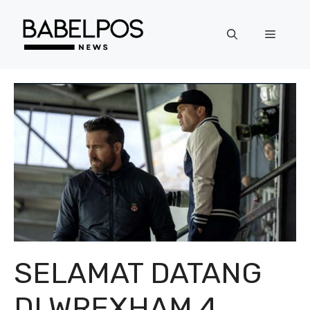
Langsung
ke
Menu
isi
SELAMAT DATANG
DI WREXHAM 4,