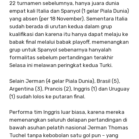
22 turnamen sebelumnya, hanya juara dunia
empat kali Italia dan Spanyol (1 gelar Piala Dunia)
yang absen (per 18 November). Sementara Italia
sudah berada di urutan kedua dalam grup
kualifikasi dan karena itu hanya dapat melaju ke
babak final melalui babak playoff, memenangkan
grup untuk Spanyol sebenarnya hanyalah
formalitas sebelum pertandingan terakhir
Selasa ini melawan peringkat kedua Turki.
Selain Jerman (4 gelar Piala Dunia), Brasil (5),
Argentina (3), Prancis (2), Inggris (1) dan Uruguay
(1) sudah lolos ke putaran final.
Performa tim Inggris luar biasa, karena mereka
memenangkan seluruh delapan pertandingan di
bawah asuhan pelatih nasional Jerman Thomas
Tuchel tanpa kebobolan satu gol pun – yang