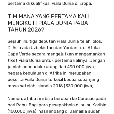
pertama di kualifikasi Piala Dunia di Eropa.
TIM MANA YANG PERTAMA KALI
MENGIKUTI PIALA DUNIA PADA
TAHUN 2026?
Sejauh ini, tiga debutan Piala Dunia telah lolos.
Di Asia ada Uzbekistan dan Yordania, di Afrika
Cape Verde secara mengejutkan mengamankan
tiket Piala Dunia untuk pertama kalinya. Dengan
jumlah penduduk kurang dari 490.000 jiwa,
negara kepulauan di Afrika ini merupakan
peserta Piala Dunia terkecil kedua sepanjang
masa setelah Islandia 2018 (330.000 jiwa).
Namun, atribut ini bisa berubah ke Curacao pada
hari Rabu. Bagi para pesepakbola di pulau Karibia
(160.000 jiwa), hasil imbang di Jamaika sudah