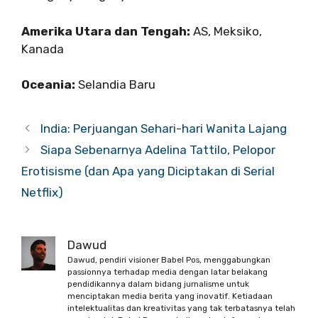
Amerika Utara dan Tengah:
AS, Meksiko,
Kanada
Oceania:
Selandia Baru
India: Perjuangan Sehari-hari Wanita Lajang
Siapa Sebenarnya Adelina Tattilo, Pelopor
Erotisisme (dan Apa yang Diciptakan di Serial
Netflix)
Dawud
Dawud, pendiri visioner Babel Pos, menggabungkan
passionnya terhadap media dengan latar belakang
pendidikannya dalam bidang jurnalisme untuk
menciptakan media berita yang inovatif. Ketiadaan
intelektualitas dan kreativitas yang tak terbatasnya telah