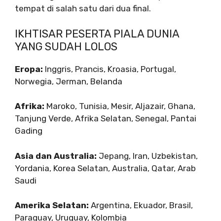
tempat di salah satu dari dua final.
IKHTISAR PESERTA PIALA DUNIA
YANG SUDAH LOLOS
Eropa:
Inggris, Prancis, Kroasia, Portugal,
Norwegia, Jerman, Belanda
Afrika:
Maroko, Tunisia, Mesir, Aljazair, Ghana,
Tanjung Verde, Afrika Selatan, Senegal, Pantai
Gading
Asia dan Australia:
Jepang, Iran, Uzbekistan,
Yordania, Korea Selatan, Australia, Qatar, Arab
Saudi
Amerika Selatan:
Argentina, Ekuador, Brasil,
Paraguay, Uruguay, Kolombia