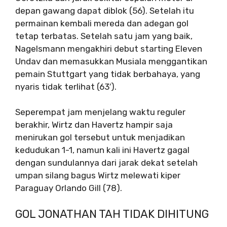
depan gawang dapat diblok (56). Setelah itu
permainan kembali mereda dan adegan gol
tetap terbatas. Setelah satu jam yang baik,
Nagelsmann mengakhiri debut starting Eleven
Undav dan memasukkan Musiala menggantikan
pemain Stuttgart yang tidak berbahaya, yang
nyaris tidak terlihat (63′).
Seperempat jam menjelang waktu reguler
berakhir, Wirtz dan Havertz hampir saja
menirukan gol tersebut untuk menjadikan
kedudukan 1-1, namun kali ini Havertz gagal
dengan sundulannya dari jarak dekat setelah
umpan silang bagus Wirtz melewati kiper
Paraguay Orlando Gill (78).
GOL JONATHAN TAH TIDAK DIHITUNG