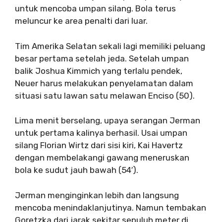
untuk mencoba umpan silang. Bola terus
meluncur ke area penalti dari luar.
Tim Amerika Selatan sekali lagi memiliki peluang
besar pertama setelah jeda. Setelah umpan
balik Joshua Kimmich yang terlalu pendek,
Neuer harus melakukan penyelamatan dalam
situasi satu lawan satu melawan Enciso (50).
Lima menit berselang, upaya serangan Jerman
untuk pertama kalinya berhasil. Usai umpan
silang Florian Wirtz dari sisi kiri, Kai Havertz
dengan membelakangi gawang meneruskan
bola ke sudut jauh bawah (54′).
Jerman menginginkan lebih dan langsung
mencoba menindaklanjutinya. Namun tembakan
Goretzka dari jarak sekitar sepuluh meter di