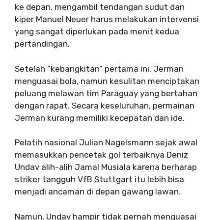
ke depan, mengambil tendangan sudut dan
kiper Manuel Neuer harus melakukan intervensi
yang sangat diperlukan pada menit kedua
pertandingan.
Setelah “kebangkitan” pertama ini, Jerman
menguasai bola, namun kesulitan menciptakan
peluang melawan tim Paraguay yang bertahan
dengan rapat. Secara keseluruhan, permainan
Jerman kurang memiliki kecepatan dan ide.
Pelatih nasional Julian Nagelsmann sejak awal
memasukkan pencetak gol terbaiknya Deniz
Undav alih-alih Jamal Musiala karena berharap
striker tangguh VfB Stuttgart itu lebih bisa
menjadi ancaman di depan gawang lawan.
Namun, Undav hampir tidak pernah menguasai