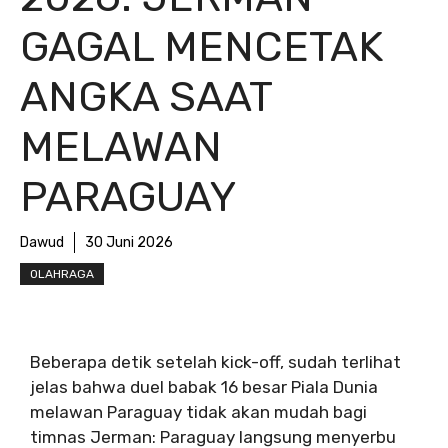
GAGAL MENCETAK
ANGKA SAAT
MELAWAN
PARAGUAY
Dawud
30 Juni 2026
OLAHRAGA
Beberapa detik setelah kick-off, sudah terlihat
jelas bahwa duel babak 16 besar Piala Dunia
melawan Paraguay tidak akan mudah bagi
timnas Jerman: Paraguay langsung menyerbu