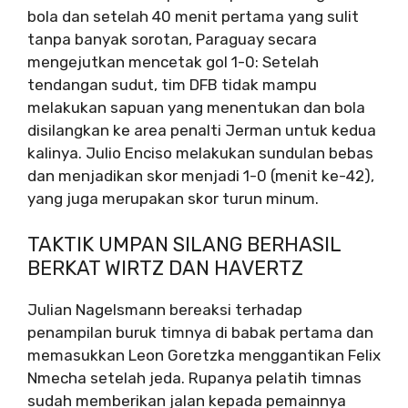
bola dan setelah 40 menit pertama yang sulit
tanpa banyak sorotan, Paraguay secara
mengejutkan mencetak gol 1-0: Setelah
tendangan sudut, tim DFB tidak mampu
melakukan sapuan yang menentukan dan bola
disilangkan ke area penalti Jerman untuk kedua
kalinya. Julio Enciso melakukan sundulan bebas
dan menjadikan skor menjadi 1-0 (menit ke-42),
yang juga merupakan skor turun minum.
TAKTIK UMPAN SILANG BERHASIL
BERKAT WIRTZ DAN HAVERTZ
Julian Nagelsmann bereaksi terhadap
penampilan buruk timnya di babak pertama dan
memasukkan Leon Goretzka menggantikan Felix
Nmecha setelah jeda. Rupanya pelatih timnas
sudah memberikan jalan kepada pemainnya