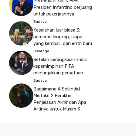
Pertemuan krisis FIFA:
Presiden Infantino berjuang
untuk pekerjaannya
Budaya
Kesalahan luar biasa 3:
pemeran lengkap, siapa
yang kembali, dan entri baru
Olahraga
Setelah serangkaian krisis:
kepemimpinan FIFA
menunjukkan persatuan
Budaya
Bagaimana A Splendid
Mistake 2 Berakhir:
Penjelasan Akhir dan Apa
Artinya untuk Musim 3