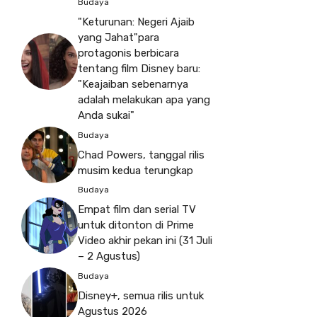
Budaya
"Keturunan: Negeri Ajaib
yang Jahat"para
protagonis berbicara
tentang film Disney baru:
"Keajaiban sebenarnya
adalah melakukan apa yang
Anda sukai"
Budaya
Chad Powers, tanggal rilis
musim kedua terungkap
Budaya
Empat film dan serial TV
untuk ditonton di Prime
Video akhir pekan ini (31 Juli
– 2 Agustus)
Budaya
Disney+, semua rilis untuk
Agustus 2026