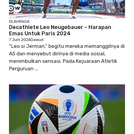
OLAHRAGA
Decathlete Leo Neugebauer – Harapan
Emas Untuk Paris 2024
7 Juni 2024
Dawud
“Leo si Jerman,” begitu mereka memanggilnya di
AS dan menyebut dirinya di media sosial,
menimbulkan sensasi. Pada Kejuaraan Atletik
Perguruan ...