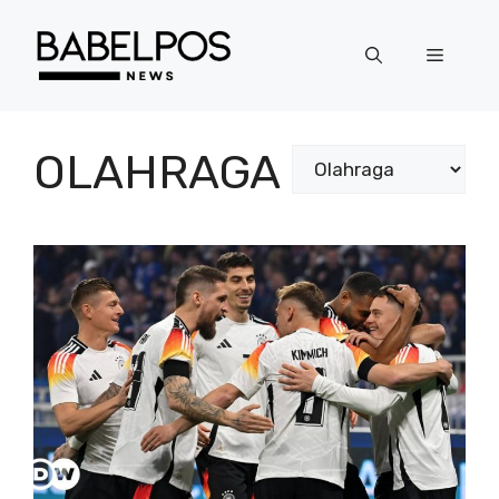
Langsung
ke
Menu
isi
OLAHRAGA
Kategori