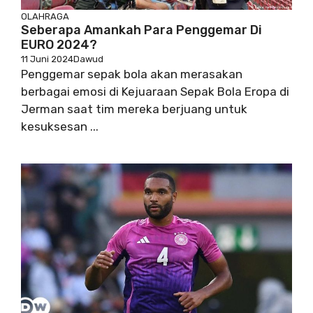
OLAHRAGA
Seberapa Amankah Para Penggemar Di
EURO 2024?
11 Juni 2024
Dawud
Penggemar sepak bola akan merasakan
berbagai emosi di Kejuaraan Sepak Bola Eropa di
Jerman saat tim mereka berjuang untuk
kesuksesan ...