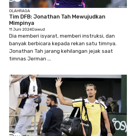
OLAHRAGA
Tim DFB: Jonathan Tah Mewujudkan
Mimpinya
11 Juni 2024
Dawud
Dia memberi isyarat, memberi instruksi, dan
banyak berbicara kepada rekan satu timnya.
Jonathan Tah jarang kehilangan jejak saat
timnas Jerman ...