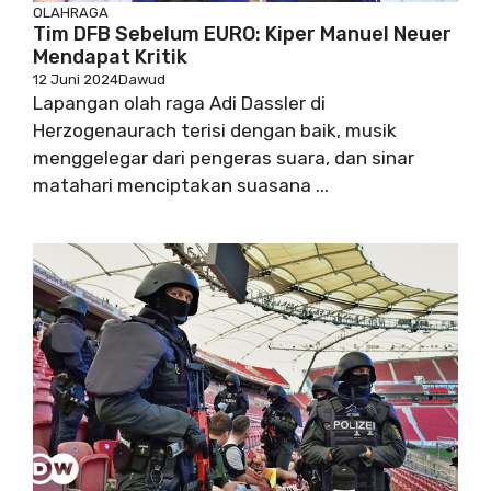
OLAHRAGA
Tim DFB Sebelum EURO: Kiper Manuel Neuer
Mendapat Kritik
12 Juni 2024
Dawud
Lapangan olah raga Adi Dassler di
Herzogenaurach terisi dengan baik, musik
menggelegar dari pengeras suara, dan sinar
matahari menciptakan suasana ...