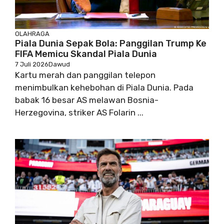
OLAHRAGA
Piala Dunia Sepak Bola: Panggilan Trump Ke
FIFA Memicu Skandal Piala Dunia
7 Juli 2026
Dawud
Kartu merah dan panggilan telepon
menimbulkan kehebohan di Piala Dunia. Pada
babak 16 besar AS melawan Bosnia-
Herzegovina, striker AS Folarin ...