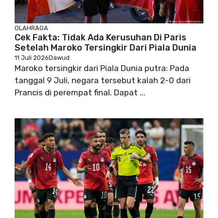
OLAHRAGA
Cek Fakta: Tidak Ada Kerusuhan Di Paris
Setelah Maroko Tersingkir Dari Piala Dunia
11 Juli 2026
Dawud
Maroko tersingkir dari Piala Dunia putra: Pada
tanggal 9 Juli, negara tersebut kalah 2-0 dari
Prancis di perempat final. Dapat ...