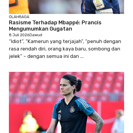
OLAHRAGA
Rasisme Terhadap Mbappé: Prancis
Mengumumkan Gugatan
8 Juli 2026
Dawud
“Idiot”, “Kamerun yang terjajah”, “penuh dengan
rasa rendah diri, orang kaya baru, sombong dan
jelek” – dengan semua ini dan ...