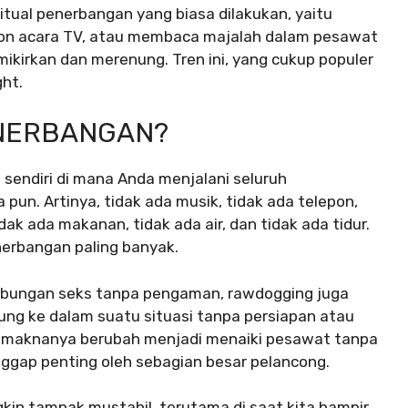
tual penerbangan yang biasa dilakukan, yaitu
n acara TV, atau membaca majalah dalam pesawat
kirkan dan merenung. Tren ini, yang cukup populer
ght.
ENERBANGAN?
endiri di mana Anda menjalani seluruh
un. Artinya, tidak ada musik, tidak ada telepon,
dak ada makanan, tidak ada air, dan tidak ada tidur.
nerbangan paling banyak.
hubungan seks tanpa pengaman, rawdogging juga
ng ke dalam suatu situasi tanpa persiapan atau
a, maknanya berubah menjadi menaiki pesawat tanpa
ggap penting oleh sebagian besar pelancong.
n tampak mustahil, terutama di saat kita hampir