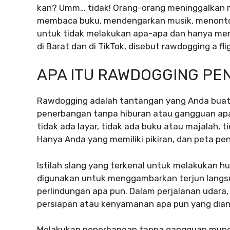
kan? Umm… tidak! Orang-orang meninggalkan ri
membaca buku, mendengarkan musik, menonto
untuk tidak melakukan apa-apa dan hanya memi
di Barat dan di TikTok, disebut rawdogging a fli
APA ITU RAWDOGGING P
Rawdogging adalah tantangan yang Anda buat s
penerbangan tanpa hiburan atau gangguan apa p
tidak ada layar, tidak ada buku atau majalah, ti
Hanya Anda yang memiliki pikiran, dan peta pe
Istilah slang yang terkenal untuk melakukan 
digunakan untuk menggambarkan terjun langsu
perlindungan apa pun. Dalam perjalanan udar
persiapan atau kenyamanan apa pun yang dian
Melakukan penerbangan tanpa gangguan mungki