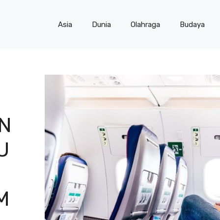
Asia
Dunia
Olahraga
Budaya
N
U
M