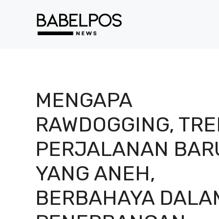
Langsung
ke
isi
MENGAPA
RAWDOGGING, TRE
PERJALANAN BAR
YANG ANEH,
BERBAHAYA DALA