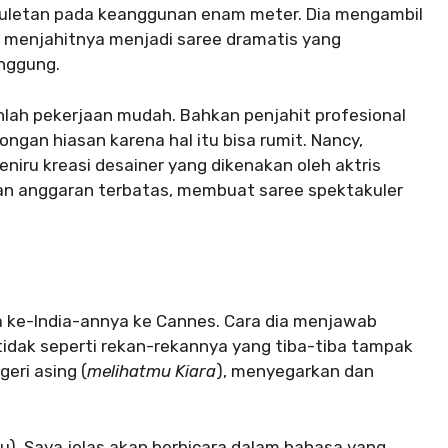
euletan pada keanggunan enam meter. Dia mengambil
n menjahitnya menjadi saree dramatis yang
nggung.
anlah pekerjaan mudah. Bahkan penjahit profesional
gan hiasan karena hal itu bisa rumit. Nancy,
iru kreasi desainer yang dikenakan oleh aktris
gan anggaran terbatas, membuat saree spektakuler
a ke-India-annya ke Cannes. Cara dia menjawab
 tidak seperti rekan-rekannya yang tiba-tiba tampak
eri asing (
melihatmu Kiara
), menyegarkan dan
tu). Saya jelas akan berbicara dalam bahasa yang