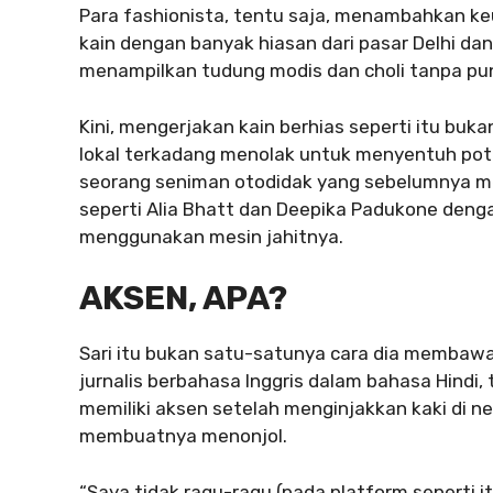
Para fashionista, tentu saja, menambahkan k
kain dengan banyak hiasan dari pasar Delhi da
menampilkan tudung modis dan choli tanpa pu
Kini, mengerjakan kain berhias seperti itu buk
lokal terkadang menolak untuk menyentuh poton
seorang seniman otodidak yang sebelumnya men
seperti Alia Bhatt dan Deepika Padukone den
menggunakan mesin jahitnya.
AKSEN, APA?
Sari itu bukan satu-satunya cara dia membaw
jurnalis berbahasa Inggris dalam bahasa Hindi,
memiliki aksen setelah menginjakkan kaki di neg
membuatnya menonjol.
“Saya tidak ragu-ragu (pada platform seperti i