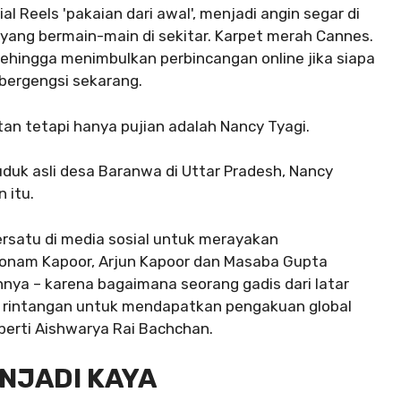
 Reels 'pakaian dari awal', menjadi angin segar di
a yang bermain-main di sekitar. Karpet merah Cannes.
 sehingga menimbulkan perbincangan online jika siapa
 bergengsi sekarang.
an tetapi hanya pujian adalah Nancy Tyagi.
duk asli desa Baranwa di Uttar Pradesh, Nancy
 itu.
rsatu di media sosial untuk merayakan
Sonam Kapoor, Arjun Kapoor dan Masaba Gupta
ya – karena bagaimana seorang gadis dari latar
i rintangan untuk mendapatkan pengakuan global
erti Aishwarya Rai Bachchan.
ENJADI KAYA