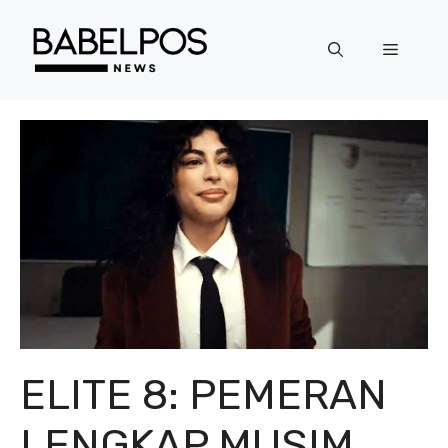
Langsung
ke
Menu
isi
ELITE 8: PEMERAN
LENGKAP MUSIM