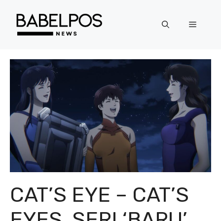
Langsung
ke
Menu
isi
CAT’S EYE – CAT’S
EYES, SERI ‘BARU’