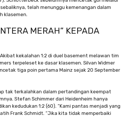
′). Schlotterbeck sebelumnya mencetak gol melalui
en, sebaliknya, telah menunggu kemenangan dalam
h klasemen.
ENTERA MERAH” KEPADA
m. Akibat kekalahan 1:2 di duel basement melawan tim
ers terpeleset ke dasar klasemen. Silvan Widmer
encetak tiga poin pertama Mainz sejak 20 September
etap tak terkalahkan dalam pertandingan keempat
lumnya. Stefan Schimmer dari Heidenheim hanya
dikan kedudukan 1:2 (60). “Kami pantas menjadi yang
elatih Frank Schmidt. “Jika kita tidak memperbaiki