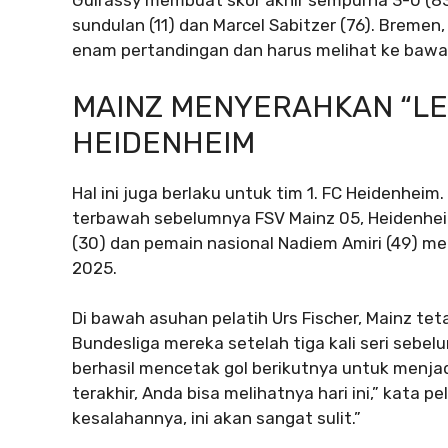
Guirassy membuat skor akhir sempurna 3-0 (83
sundulan (11) dan Marcel Sabitzer (76). Brem
enam pertandingan dan harus melihat ke bawa
MAINZ MENYERAHKAN “L
HEIDENHEIM
Hal ini juga berlaku untuk tim 1. FC Heidenhei
terbawah sebelumnya FSV Mainz 05, Heidenheim
(30) dan pemain nasional Nadiem Amiri (49) m
2025.
Di bawah asuhan pelatih Urs Fischer, Mainz t
Bundesliga mereka setelah tiga kali seri sebe
berhasil mencetak gol berikutnya untuk menja
terakhir, Anda bisa melihatnya hari ini,” kata p
kesalahannya, ini akan sangat sulit.”