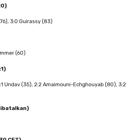
:0)
(76), 3:0 Guirassy (83)
himmer (60)
:1)
, 2:1 Undav (35), 2:2 Amaimouni-Echghouyab (80), 3:2
dibatalkan)
8.30 CET)