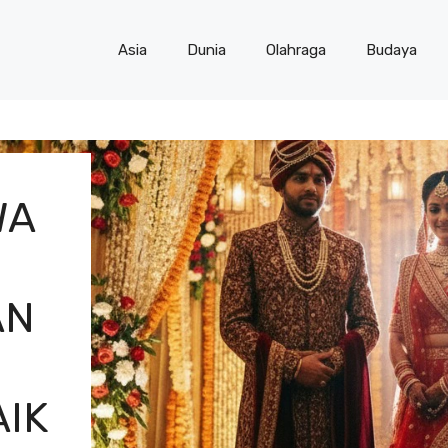
Asia
Dunia
Olahraga
Budaya
WA
AN
IK