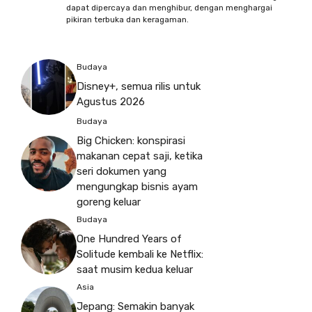
dapat dipercaya dan menghibur, dengan menghargai
pikiran terbuka dan keragaman.
Budaya
Disney+, semua rilis untuk
Agustus 2026
Budaya
Big Chicken: konspirasi
makanan cepat saji, ketika
seri dokumen yang
mengungkap bisnis ayam
goreng keluar
Budaya
One Hundred Years of
Solitude kembali ke Netflix:
saat musim kedua keluar
Asia
Jepang: Semakin banyak