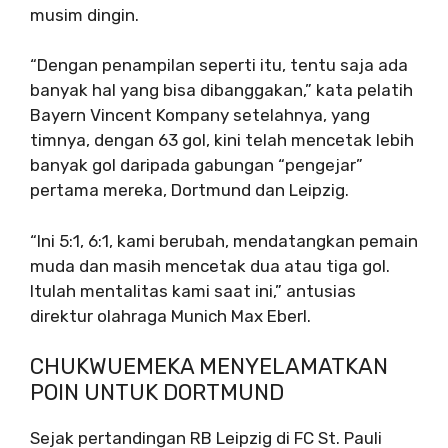
musim dingin.
“Dengan penampilan seperti itu, tentu saja ada
banyak hal yang bisa dibanggakan,” kata pelatih
Bayern Vincent Kompany setelahnya, yang
timnya, dengan 63 gol, kini telah mencetak lebih
banyak gol daripada gabungan “pengejar”
pertama mereka, Dortmund dan Leipzig.
“Ini 5:1, 6:1, kami berubah, mendatangkan pemain
muda dan masih mencetak dua atau tiga gol.
Itulah mentalitas kami saat ini,” antusias
direktur olahraga Munich Max Eberl.
CHUKWUEMEKA MENYELAMATKAN
POIN UNTUK DORTMUND
Sejak pertandingan RB Leipzig di FC St. Pauli