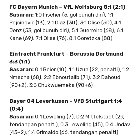
FC Bayern Munich – VfL Wolfsburg 8:1 (2:1)
Sasaran:
1:0 Fischer (5, gol bunuh diri), 1:1
Pejcinovic (13), 2:1 Díaz (30), 3:1 Olise (50), 4:1
Jenz (53, gol bunuh diri), 5:1 Guerreiro (68), 6:1
Kane (69), 7:1 Olise (76), 8:1 Goretzka (88)
Eintracht Frankfurt – Borussia Dortmund
3:3 (1:1)
Sasaran:
0:1 Beier (10), 1:1 Uzun (22, penalti), 1:2
Nmecha (68), 2:2 Ebnoutalib (71), 3:2 Dahoud
(90+2), 3:3 Chukwuemeka (90+6)
Bayer 04 Leverkusen – VfB Stuttgart 1:4
(0:4)
Sasaran:
0:1 Leweling (7), 0:2 Mittelstädt (29,
tendangan penalti), 0:3 Leweling (45), 0:4 Undav
(45+2), 1:4 Grimaldo (66, tendangan penalti)