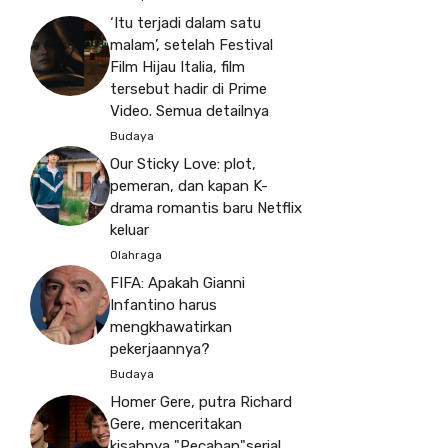
‘Itu terjadi dalam satu
malam’, setelah Festival
Film Hijau Italia, film
tersebut hadir di Prime
Video. Semua detailnya
Budaya
Our Sticky Love: plot,
pemeran, dan kapan K-
drama romantis baru Netflix
keluar
Olahraga
FIFA: Apakah Gianni
Infantino harus
mengkhawatirkan
pekerjaannya?
Budaya
Homer Gere, putra Richard
Gere, menceritakan
kisahnya "Pecahan"serial