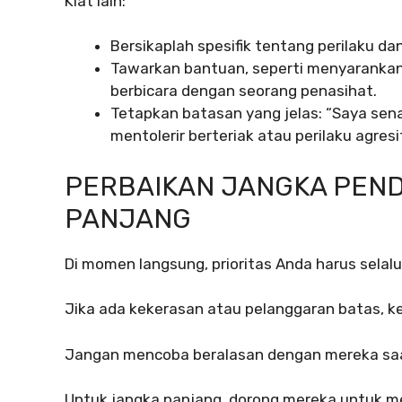
Kiat lain:
Bersikaplah spesifik tentang perilaku d
Tawarkan bantuan, seperti menyaranka
berbicara dengan seorang penasihat.
Tetapkan batasan yang jelas: “Saya sen
mentolerir berteriak atau perilaku agresif
PERBAIKAN JANGKA PEND
PANJANG
Di momen langsung, prioritas Anda harus selal
Jika ada kekerasan atau pelanggaran batas, kel
Jangan mencoba beralasan dengan mereka saa
Untuk jangka panjang, dorong mereka untuk me