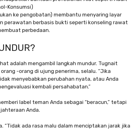
hol-Konsumsi)
 rujukan ke pengobatan) membantu menyaring layar
 perawatan berbasis bukti seperti konseling rawat
 membuat perbedaan.
MUNDUR?
g sehat adalah mengambil langkah mundur. Tugnait
rang -orang di ujung penerima, selalu. “Jika
tidak menyebabkan perubahan nyata, atau Anda
mengevaluasi kembali persahabatan.”
mberi label teman Anda sebagai “beracun,” tetapi
ejahteraan Anda.
. “Tidak ada rasa malu dalam menciptakan jarak jika