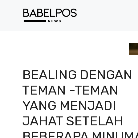
Langsung
ke
isi
⁠BEALING DENGAN
TEMAN -TEMAN
YANG MENJADI
JAHAT SETELAH
BEBERAPA MINUM