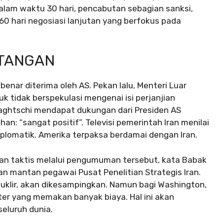
alam waktu 30 hari, pencabutan sebagian sanksi,
60 hari negosiasi lanjutan yang berfokus pada
NTANGAN
enar diterima oleh AS. Pekan lalu, Menteri Luar
k tidak berspekulasi mengenai isi perjanjian
aghtschi mendapat dukungan dari Presiden AS
 “sangat positif”. Televisi pemerintah Iran menilai
lomatik. Amerika terpaksa berdamai dengan Iran.
n taktis melalui pengumuman tersebut, kata Babak
dan mantan pegawai Pusat Penelitian Strategis Iran.
 nuklir, akan dikesampingkan. Namun bagi Washington,
ter yang memakan banyak biaya. Hal ini akan
eluruh dunia.