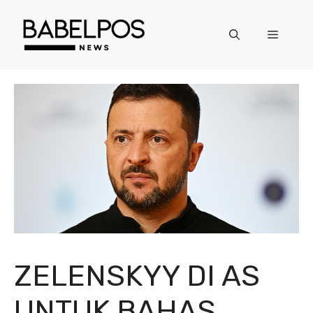
Langsung
ke
Menu
isi
ZELENSKYY DI AS
UNTUK BAHAS