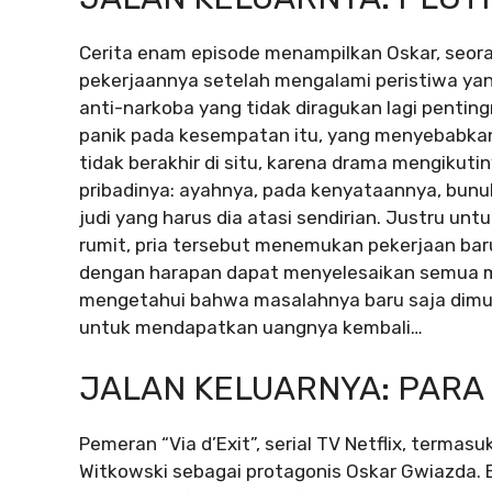
Cerita enam episode menampilkan Oskar, seora
pekerjaannya setelah mengalami peristiwa ya
anti-narkoba yang tidak diragukan lagi pentin
panik pada kesempatan itu, yang menyebabkan 
tidak berakhir di situ, karena drama mengiku
pribadinya: ayahnya, pada kenyataannya, bunu
judi yang harus dia atasi sendirian. Justru u
rumit, pria tersebut menemukan pekerjaan baru
dengan harapan dapat menyelesaikan semua m
mengetahui bahwa masalahnya baru saja dimul
untuk mendapatkan uangnya kembali…
JALAN KELUARNYA: PARA
Pemeran “Via d’Exit”, serial TV Netflix, terma
Witkowski sebagai protagonis Oskar Gwiazda.