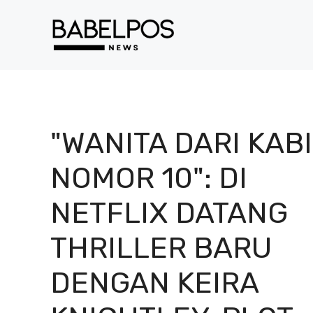
Langsung
ke
isi
"WANITA DARI KAB
NOMOR 10": DI
NETFLIX DATANG
THRILLER BARU
DENGAN KEIRA