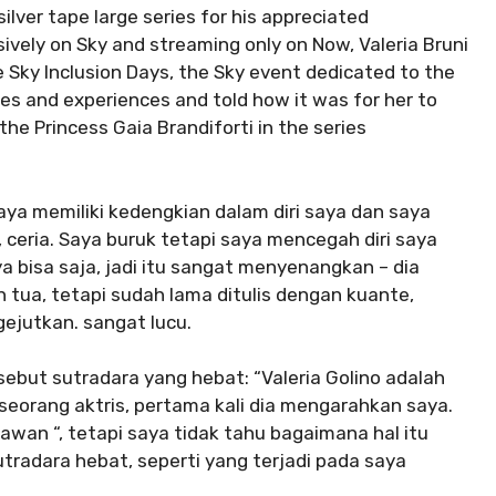
ilver tape large series for his appreciated
sively on Sky and streaming only on Now, Valeria Bruni
he Sky Inclusion Days, the Sky event dedicated to the
ies and experiences and told how it was for her to
the Princess Gaia Brandiforti in the series
aya memiliki kedengkian dalam diri saya dan saya
 ceria. Saya buruk tetapi saya mencegah diri saya
ya bisa saja, jadi itu sangat menyenangkan – dia
h tua, tetapi sudah lama ditulis dengan kuante,
gejutkan. sangat lucu.
sebut sutradara yang hebat: “Valeria Golino adalah
eorang aktris, pertama kali dia mengarahkan saya.
wan “, tetapi saya tidak tahu bagaimana hal itu
utradara hebat, seperti yang terjadi pada saya