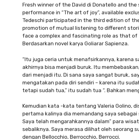
Fresh winner of the David di Donatello and the s
performance in “The art of joy”, available exclu
Tedeschi participated in the third edition of t
promotion of mutual listening to different stor
face a complex and fascinating role as that of 
Berdasarkan novel karya Goliarar Sapienza.
“Itu juga ceria untuk menafsirkannya, karena s
akhirnya bisa menjadi buruk. Itu membebaskan,
dari menjadi itu. Di sana saya sangat buruk, sa
mengatakan pada diri sendiri – karena itu suda
tetapi sudah tua,” itu sudah tua “. Bahkan men
Kemudian kata -kata tentang Valeria Golino, di
pertama kalinya dia memandang saya sebagai s
Saya telah mengarahkannya dalam” para wisata
sebaliknya. Saya merasa dilihat oleh seorang s
dengan Bellocchio, Berrocchio, Berrocci.