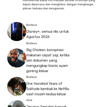
membentuk Babel Pos menjadi sumber informasi yang
dapat dipercaya dan menghibur, dengan menghargai
pikiran terbuka dan keragaman.
Budaya
Disney+, semua rilis untuk
Agustus 2026
Budaya
Big Chicken: konspirasi
makanan cepat saji, ketika
seri dokumen yang
mengungkap bisnis ayam
goreng keluar
Budaya
One Hundred Years of
Solitude kembali ke Netflix:
saat musim kedua keluar
Asia
Jepang: Semakin banyak