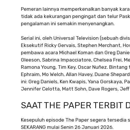
Pemeran lainnya memperkenalkan banyak karakt
tidak ada kekurangan pengingat dan telur Pask
pengalaman ini semakin menyenangkan.
Serial ini, oleh Universal Television (sebuah div
Eksekutif Ricky Gervais, Stephen Merchant, Ho
pembawa acara Michael Koman dan Greg Daniels
Gleeson, Sabrina Impacciatore, Chelsea Frei, M
Ramona Young, Tim Key, Oscar Nuñez. Bintang tam
Ephraim, Mo Welch, Allan Havey, Duane Shepard 
ini: Greg Daniels, Ken Kwapis, Yana Gorskaya, P
Jennifer Celotta, Matt Sohn, Dave Rogers, Jeff 
SAAT THE PAPER TERBIT 
Kesepuluh episode The Paper segera tersedia s
SEKARANG mulai Senin 26 Januari 2026.