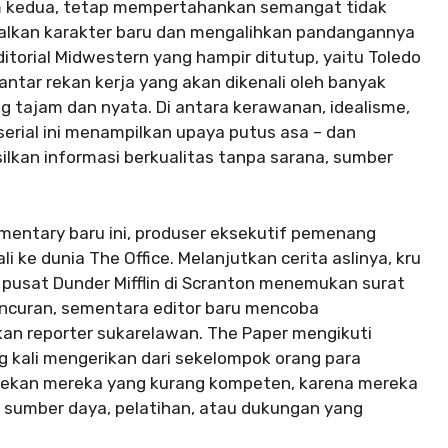
sim kedua, tetap mempertahankan semangat tidak
lkan karakter baru dan mengalihkan pandangannya
editorial Midwestern yang hampir ditutup, yaitu Toledo
antar rekan kerja yang akan dikenali oleh banyak
g tajam dan nyata. Di antara kerawanan, idealisme,
serial ini menampilkan upaya putus asa – dan
kan informasi berkualitas tanpa sarana, sumber
umentary baru ini, produser eksekutif pemenang
ke dunia The Office. Melanjutkan cerita aslinya, kru
pusat Dunder Mifflin di Scranton menemukan surat
ancuran, sementara editor baru mencoba
n reporter sukarelawan. The Paper mengikuti
g kali mengerikan dari sekelompok orang para
rekan mereka yang kurang kompeten, karena mereka
 sumber daya, pelatihan, atau dukungan yang