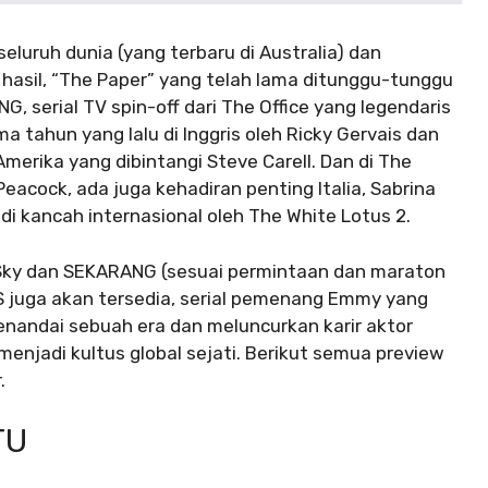
luruh dunia (yang terbaru di Australia) dan
asil, “The Paper” yang telah lama ditunggu-tunggu
NG, serial TV spin-off dari The Office yang legendaris
ima tahun yang lalu di Inggris oleh Ricky Gervais dan
Amerika yang dibintangi Steve Carell. Dan di The
 Peacock, ada juga kehadiran penting Italia, Sabrina
 di kancah internasional oleh The White Lotus 2.
i Sky dan SEKARANG (sesuai permintaan dan maraton
 US juga akan tersedia, serial pemenang Emmy yang
nandai sebuah era dan meluncurkan karir aktor
menjadi kultus global sejati. Berikut semua preview
.
TU