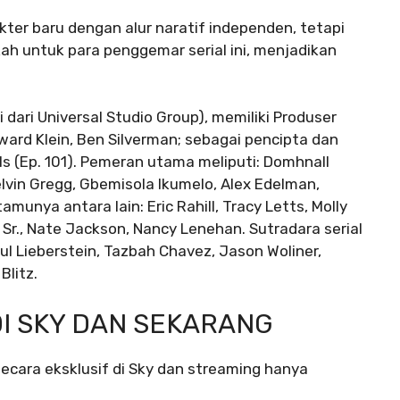
er baru dengan alur naratif independen, tetapi
ah untuk para penggemar serial ini, menjadikan
isi dari Universal Studio Group), memiliki Produser
ward Klein, Ben Silverman; sebagai pencipta dan
 (Ep. 101). Pemeran utama meliputi: Domhnall
elvin Gregg, Gbemisola Ikumelo, Alex Edelman,
unya antara lain: Eric Rahill, Tracy Letts, Molly
Sr., Nate Jackson, Nancy Lenehan. Sutradara serial
aul Lieberstein, Tazbah Chavez, Jason Woliner,
Blitz.
DI SKY DAN SEKARANG
ecara eksklusif di Sky dan streaming hanya