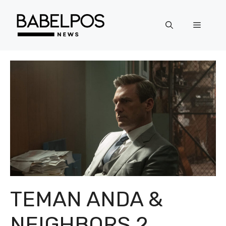
Langsung
ke
Menu
isi
TEMAN ANDA &
NEIGHBORS 2,