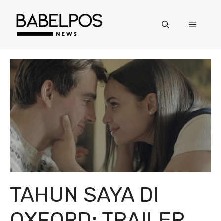
Langsung
ke
Menu
isi
TAHUN SAYA DI
OXFORD: TRAILER