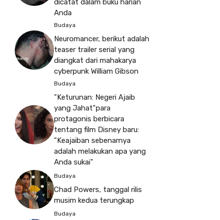
dicatat dalam buku harian
Anda
Budaya
Neuromancer, berikut adalah
teaser trailer serial yang
diangkat dari mahakarya
cyberpunk William Gibson
Budaya
"Keturunan: Negeri Ajaib
yang Jahat"para
protagonis berbicara
tentang film Disney baru:
"Keajaiban sebenarnya
adalah melakukan apa yang
Anda sukai"
Budaya
Chad Powers, tanggal rilis
musim kedua terungkap
Budaya