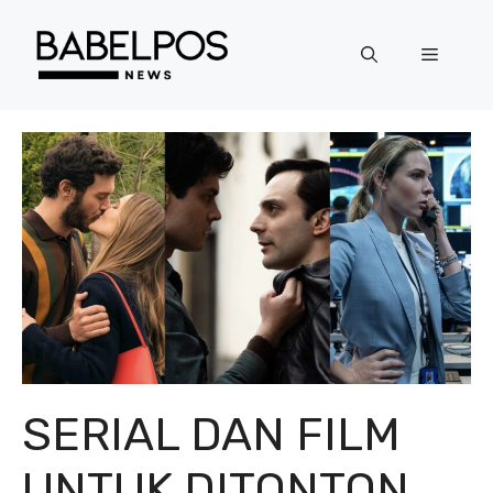
Langsung
ke
Menu
isi
SERIAL DAN FILM
UNTUK DITONTON