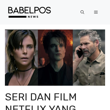
Langsung
ke
Menu
isi
SERI DAN FILM
NETFLIX YANG