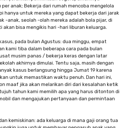
u per anak; Bekerja dari rumah mencoba mengelola
i hanya untuk mereka yang dapat bekerja dari jarak
k -anak, seolah -olah mereka adalah bola pijar, di
ti akan bisa mengikis hari -hari liburan keluarga.
 kasus, pada bulan Agustus: dua minggu, empat
an kami tiba dalam beberapa cara pada bulan
sat musim panas / bekerja keras dengan latar
 sekolah akhirnya dimulai. Tentu saja, masih dengan
nyak kasus berlangsung hingga Jumat 19 karena
an untuk memastikan waktu penuh. Dan hari ini,
n maaf jika akan melarikan diri dari kesalahan ketik
i tujuh tahun kami memilih apa yang harus ditonton di
mobil dan mengajukan pertanyaan dan permintaan
an kemiskinan: ada keluarga di mana gaji orang tua
mungkin juga untuk membayar pengasuh anak yang