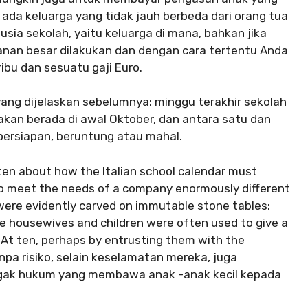
 ada keluarga yang tidak jauh berbeda dari orang tua
usia sekolah, yaitu keluarga di mana, bahkan jika
banan besar dilakukan dan dengan cara tertentu Anda
bu dan sesuatu gaji Euro.
yang dijelaskan sebelumnya: minggu terakhir sekolah
 akan berada di awal Oktober, dan antara satu dan
persiapan, beruntung atau mahal.
en about how the Italian school calendar must
 to meet the needs of a company enormously different
were evidently carved on immutable stone tables:
e housewives and children were often used to give a
, At ten, perhaps by entrusting them with the
pa risiko, selain keselamatan mereka, juga
egak hukum yang membawa anak -anak kecil kepada