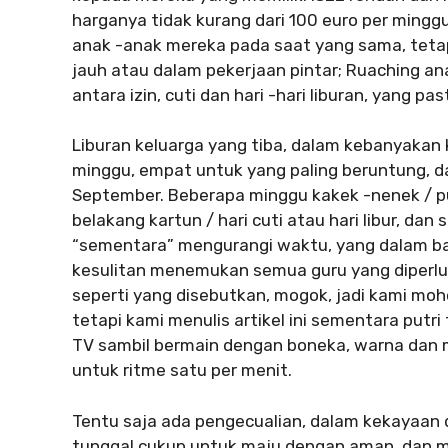
harganya tidak kurang dari 100 euro per mingg
anak -anak mereka pada saat yang sama, tetap
jauh atau dalam pekerjaan pintar; Ruaching ana
antara izin, cuti dan hari -hari liburan, yang pas
Liburan keluarga yang tiba, dalam kebanyakan
minggu, empat untuk yang paling beruntung, d
September. Beberapa minggu kakek -nenek / pu
belakang kartun / hari cuti atau hari libur, dan
“sementara” mengurangi waktu, yang dalam ba
kesulitan menemukan semua guru yang diperluk
seperti yang disebutkan, mogok, jadi kami moho
tetapi kami menulis artikel ini sementara putr
TV sambil bermain dengan boneka, warna dan 
untuk ritme satu per menit.
Tentu saja ada pengecualian, dalam kekayaan d
tunggal cukup untuk maju dengan aman, dan 