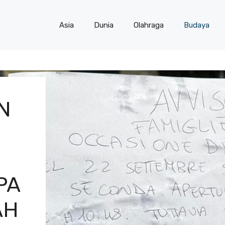
Asia
Dunia
Olahraga
Budaya
N
PA
AH