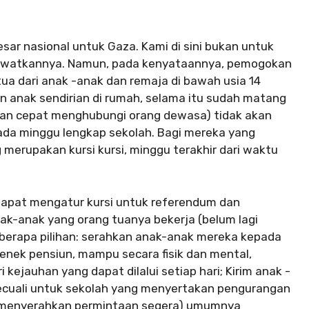
sar nasional untuk Gaza. Kami di sini bukan untuk
ewatkannya. Namun, pada kenyataannya, pemogokan
 tua dari anak -anak dan remaja di bawah usia 14
 anak sendirian di rumah, selama itu sudah matang
gan cepat menghubungi orang dewasa) tidak akan
pada minggu lengkap sekolah. Bagi mereka yang
merupakan kursi kursi, minggu terakhir dari waktu
dapat mengatur kursi untuk referendum dan
anak-anak yang orang tuanya bekerja (belum lagi
eberapa pilihan: serahkan anak-anak mereka kepada
enek pensiun, mampu secara fisik dan mental,
ejauhan yang dapat dilalui setiap hari; Kirim anak -
ecuali untuk sekolah yang menyertakan pengurangan
n menyerahkan permintaan segera) umumnya