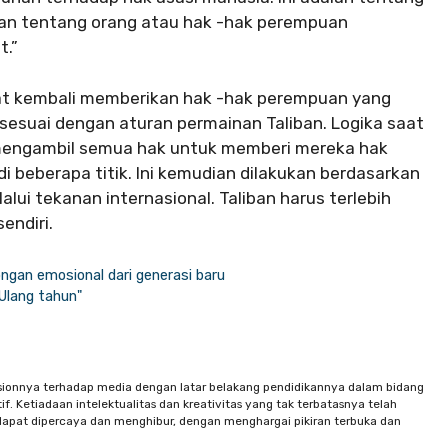
aan tentang orang atau hak -hak perempuan
t.”
at kembali memberikan hak -hak perempuan yang
n sesuai dengan aturan permainan Taliban. Logika saat
h mengambil semua hak untuk memberi mereka hak
beberapa titik. Ini kemudian dilakukan berdasarkan
lui tekanan internasional. Taliban harus terlebih
endiri.
ngan emosional dari generasi baru
Ulang tahun"
sionnya terhadap media dengan latar belakang pendidikannya dalam bidang
f. Ketiadaan intelektualitas dan kreativitas yang tak terbatasnya telah
apat dipercaya dan menghibur, dengan menghargai pikiran terbuka dan