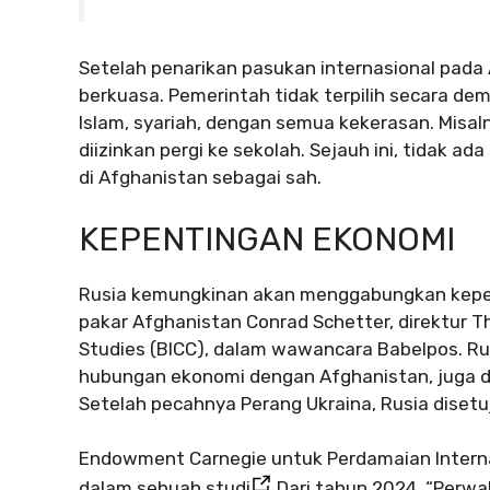
Setelah penarikan pasukan internasional pada 
berkuasa. Pemerintah tidak terpilih secara dem
Islam, syariah, dengan semua kekerasan. Mis
diizinkan pergi ke sekolah. Sejauh ini, tidak 
di Afghanistan sebagai sah.
KEPENTINGAN EKONOMI
Rusia kemungkinan akan menggabungkan kepen
pakar Afghanistan Conrad Schetter, direktur Th
Studies (BICC), dalam wawancara Babelpos. Rus
hubungan ekonomi dengan Afghanistan, juga d
Setelah pecahnya Perang Ukraina, Rusia disetuj
Endowment Carnegie untuk Perdamaian Internas
dalam sebuah studi
Dari tahun 2024. “Perwak