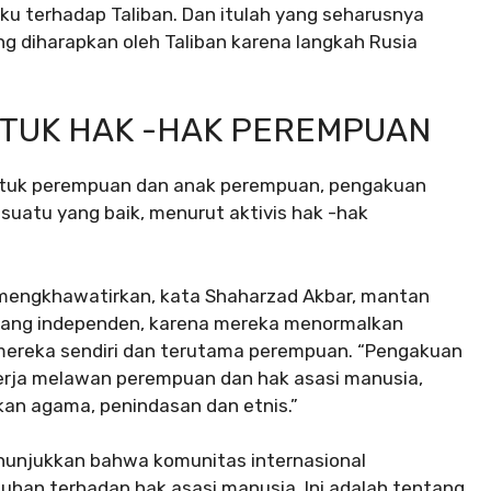
aku terhadap Taliban. Dan itulah yang seharusnya
g diharapkan oleh Taliban karena langkah Rusia
TUK HAK -HAK PEREMPUAN
untuk perempuan dan anak perempuan, pengakuan
esuatu yang baik, menurut aktivis hak -hak
 mengkhawatirkan, kata Shaharzad Akbar, mantan
 yang independen, karena mereka menormalkan
i mereka sendiri dan terutama perempuan. “Pengakuan
erja melawan perempuan dan hak asasi manusia,
an agama, penindasan dan etnis.”
enunjukkan bahwa komunitas internasional
han terhadap hak asasi manusia. Ini adalah tentang