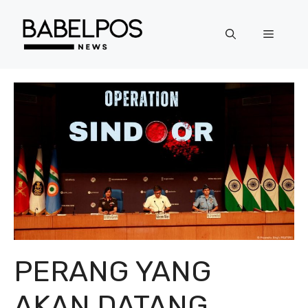
Langsung
ke
Menu
isi
PERANG YANG
AKAN DATANG