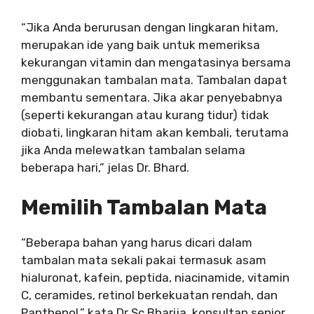
“Jika Anda berurusan dengan lingkaran hitam,
merupakan ide yang baik untuk memeriksa
kekurangan vitamin dan mengatasinya bersama
menggunakan tambalan mata. Tambalan dapat
membantu sementara. Jika akar penyebabnya
(seperti kekurangan atau kurang tidur) tidak
diobati, lingkaran hitam akan kembali, terutama
jika Anda melewatkan tambalan selama
beberapa hari,” jelas Dr. Bhard.
Memilih Tambalan Mata
“Beberapa bahan yang harus dicari dalam
tambalan mata sekali pakai termasuk asam
hialuronat, kafein, peptida, niacinamide, vitamin
C, ceramides, retinol berkekuatan rendah, dan
Panthenol,” kata Dr Sc Bharija, konsultan senior,