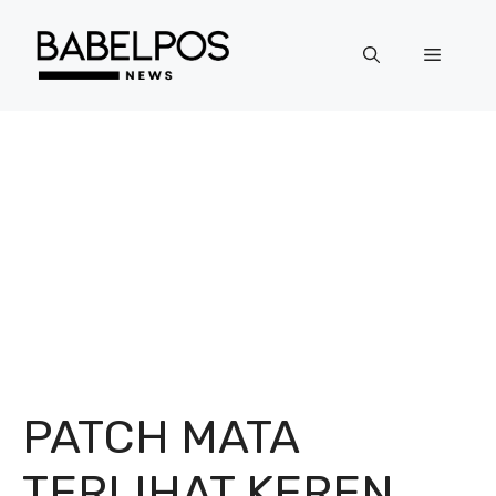
Langsung
ke
Menu
isi
PATCH MATA
TERLIHAT KEREN,