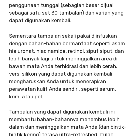
penggunaan tunggal (sebagian besar dijual
sebagai satu set 30 tambalan) dan varian yang
dapat digunakan kembali.
Sementara tambalan sekali pakai diinfuskan
dengan bahan-bahan bermanfaat seperti asam
hialuronat, niacinamide, retinol, siput siput, dan
lebih banyak lagi untuk meninggalkan area di
bawah mata Anda terhidrasi dan lebih cerah,
versi silikon yang dapat digunakan kembali
mengharuskan Anda untuk menerapkan
perawatan kulit Anda sendiri, seperti serum,
krim, atau gel.
Tambalan yang dapat digunakan kembali ini
membantu bahan-bahannya menembus lebih
dalam dan meninggalkan mata Anda (dan bintik-
bintik kering) terasa ultra-refreshed. Itulah