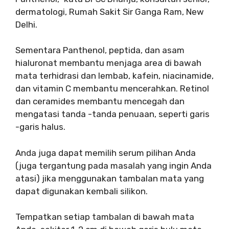
dermatologi, Rumah Sakit Sir Ganga Ram, New
Delhi.
Sementara Panthenol, peptida, dan asam
hialuronat membantu menjaga area di bawah
mata terhidrasi dan lembab, kafein, niacinamide,
dan vitamin C membantu mencerahkan. Retinol
dan ceramides membantu mencegah dan
mengatasi tanda -tanda penuaan, seperti garis
-garis halus.
Anda juga dapat memilih serum pilihan Anda
(juga tergantung pada masalah yang ingin Anda
atasi) jika menggunakan tambalan mata yang
dapat digunakan kembali silikon.
Tempatkan setiap tambalan di bawah mata