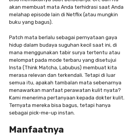
akan membuat mata Anda terhidrasi saat Anda
melahap episode lain di Netflix (atau mungkin
buku yang bagus).
Patch mata berlalu sebagai pernyataan gaya
hidup dalam budaya suguhan kecil saat ini, di
mana menggunakan tabir surya tertentu atau
melompat pada mode terbaru yang disetujui
Insta (Think Matcha, Labubus) membuat kita
merasa relevan dan terkendali. Tetapi di luar
semua itu, apakah tambalan mata sebenarnya
menawarkan manfaat perawatan kulit nyata?
Kami menerima pertanyaan kepada dokter kulit.
Ternyata mereka bisa bagus, tetapi hanya
sebagai pick-me-up instan.
Manfaatnya