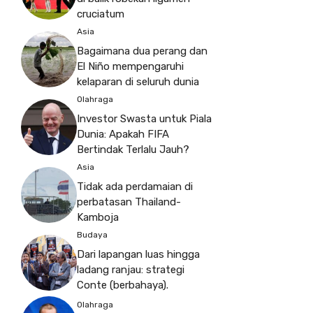
cruciatum
Asia
Bagaimana dua perang dan
El Niño mempengaruhi
kelaparan di seluruh dunia
Olahraga
Investor Swasta untuk Piala
Dunia: Apakah FIFA
Bertindak Terlalu Jauh?
Asia
Tidak ada perdamaian di
perbatasan Thailand-
Kamboja
Budaya
Dari lapangan luas hingga
ladang ranjau: strategi
Conte (berbahaya).
Olahraga