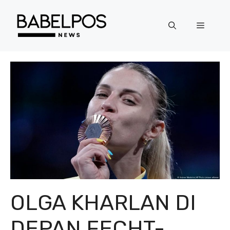
Langsung
ke
Menu
isi
OLGA KHARLAN DI
DEPAN FECHT-