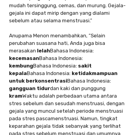
mudah tersinggung, cemas, dan murung. Gejala-
gejala ini dapat mirip dengan yang dialami
sebelum atau selama menstruasi.”
Anupama Menon menambahkan, “Selain
perubahan suasana hati, Anda juga bisa
merasakan
lelah
Bahasa Indonesia:
kecemasan
Bahasa Indonesia:
kembung
Bahasa Indonesia:
sakit
kepala
Bahasa Indonesia:
ketidakmampuan
untuk berkonsentrasi
Bahasa Indonesia:
gangguan tidur
dan kaki dan punggung
kram
Waktu adalah perbedaan utama antara
stres sebelum dan sesudah menstruasi, dengan
gejala yang muncul setelah periode menstruasi
pada stres pascamenstruasi. Namun, tingkat
keparahan gejala tidak sebanyak yang terlihat
pada stres sebelum menstruasi dan umumnya