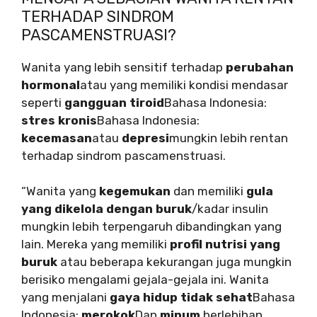
TERHADAP SINDROM
PASCAMENSTRUASI?
Wanita yang lebih sensitif terhadap
perubahan
hormonal
atau yang memiliki kondisi mendasar
seperti
gangguan tiroid
Bahasa Indonesia:
stres kronis
Bahasa Indonesia:
kecemasan
atau
depresi
mungkin lebih rentan
terhadap sindrom pascamenstruasi.
“Wanita yang
kegemukan
dan memiliki
gula
yang dikelola dengan buruk
/kadar insulin
mungkin lebih terpengaruh dibandingkan yang
lain. Mereka yang memiliki
profil nutrisi yang
buruk
atau beberapa kekurangan juga mungkin
berisiko mengalami gejala-gejala ini. Wanita
yang menjalani
gaya hidup tidak sehat
Bahasa
Indonesia:
merokok
Dan
minum
berlebihan