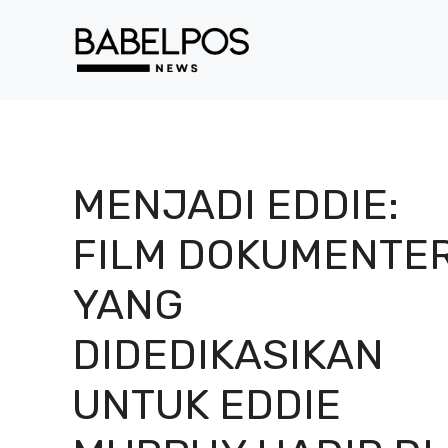
Langsung
ke
isi
MENJADI EDDIE:
FILM DOKUMENTE
YANG
DIDEDIKASIKAN
UNTUK EDDIE