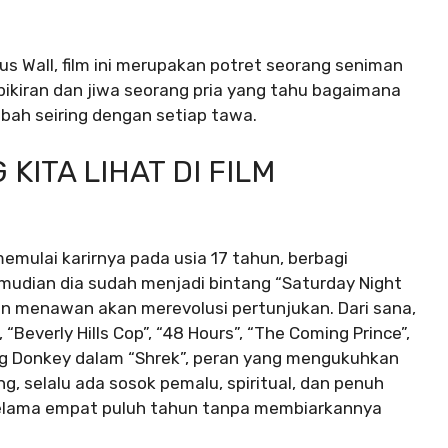
us Wall, film ini merupakan potret seorang seniman
pikiran dan jiwa seorang pria yang tahu bagaimana
rubah seiring dengan setiap tawa.
KITA LIHAT DI FILM
emulai karirnya pada usia 17 tahun, berbagi
mudian dia sudah menjadi bintang “Saturday Night
an menawan akan merevolusi pertunjukan. Dari sana,
 “Beverly Hills Cop”, “48 Hours”, “The Coming Prince”,
ing Donkey dalam “Shrek”, peran yang mengukuhkan
, selalu ada sosok pemalu, spiritual, dan penuh
elama empat puluh tahun tanpa membiarkannya