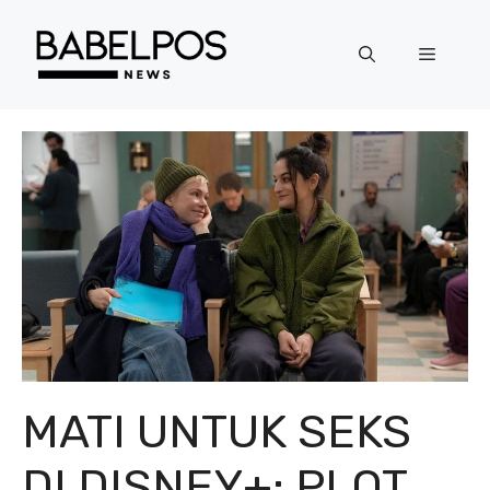
Langsung
ke
Menu
isi
MATI UNTUK SEKS
DI DISNEY+: PLOT