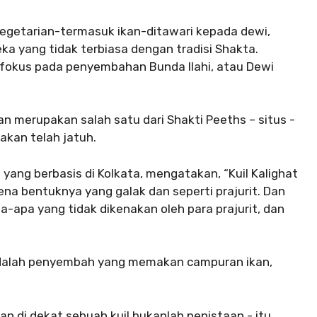
n-vegetarian-termasuk ikan-ditawari kepada dewi,
 yang tidak terbiasa dengan tradisi Shakta.
fokus pada penyembahan Bunda Ilahi, atau Dewi
n dan merupakan salah satu dari Shakti Peeths – situs -
akan telah jatuh.
 yang berbasis di Kolkata, mengatakan, “Kuil Kalighat
rena bentuknya yang galak dan seperti prajurit. Dan
a-apa yang tidak dikenakan oleh para prajurit, dan
adalah penyembah yang memakan campuran ikan,
an di dekat sebuah kuil bukanlah penistaan ​​- itu