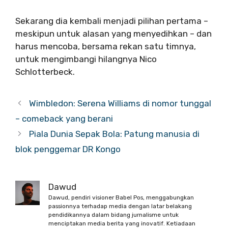
Sekarang dia kembali menjadi pilihan pertama –
meskipun untuk alasan yang menyedihkan – dan
harus mencoba, bersama rekan satu timnya,
untuk mengimbangi hilangnya Nico
Schlotterbeck.
Wimbledon: Serena Williams di nomor tunggal
– comeback yang berani
Piala Dunia Sepak Bola: Patung manusia di
blok penggemar DR Kongo
Dawud
Dawud, pendiri visioner Babel Pos, menggabungkan
passionnya terhadap media dengan latar belakang
pendidikannya dalam bidang jurnalisme untuk
menciptakan media berita yang inovatif. Ketiadaan