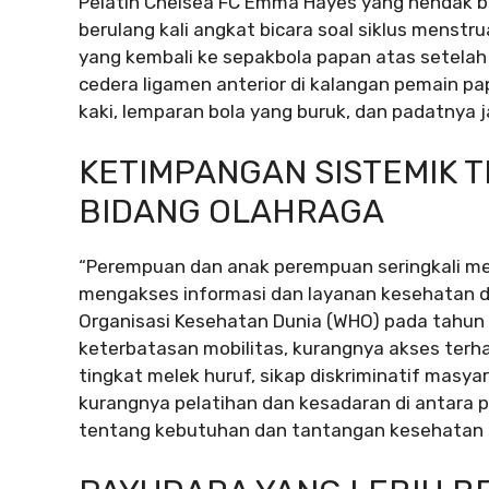
Pelatih Chelsea FC Emma Hayes yang hendak be
berulang kali angkat bicara soal siklus menst
yang kembali ke sepakbola papan atas setelah 
cedera ligamen anterior di kalangan pemain p
kaki, lemparan bola yang buruk, dan padatnya j
KETIMPANGAN SISTEMIK T
BIDANG OLAHRAGA
“Perempuan dan anak perempuan seringkali m
mengakses informasi dan layanan kesehatan diba
Organisasi Kesehatan Dunia (WHO) pada tahu
keterbatasan mobilitas, kurangnya akses ter
tingkat melek huruf, sikap diskriminatif masy
kurangnya pelatihan dan kesadaran di antara
tentang kebutuhan dan tantangan kesehatan s