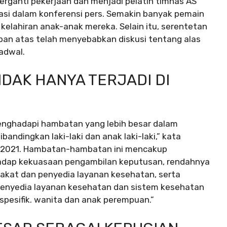
rganti pekerjaan dan menjadi pelatih timnas AS
ruasi dalam konferensi pers. Semakin banyak pemain
kelahiran anak-anak mereka. Selain itu, serentetan
apan atas telah menyebabkan diskusi tentang alas
adwal.
IDAK HANYA TERJADI DI
enghadapi hambatan yang lebih besar dalam
ndingkan laki-laki dan anak laki-laki,” kata
n 2021. Hambatan-hambatan ini mencakup
hadap kekuasaan pengambilan keputusan, rendahnya
arakat dan penyedia layanan kesehatan, serta
 penyedia layanan kesehatan dan sistem kesehatan
pesifik. wanita dan anak perempuan.”