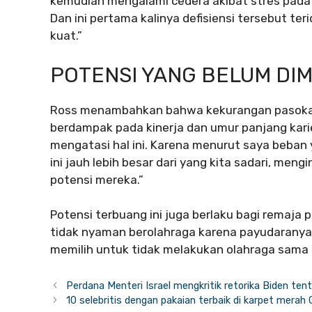
kemudian mengalami cedera akibat stres pada t
Dan ini pertama kalinya defisiensi tersebut teri
kuat.”
POTENSI YANG BELUM DI
Ross menambahkan bahwa kekurangan pasokan
berdampak pada kinerja dan umur panjang karie
mengatasi hal ini. Karena menurut saya beban y
ini jauh lebih besar dari yang kita sadari, m
potensi mereka.”
Potensi terbuang ini juga berlaku bagi remaja 
tidak nyaman berolahraga karena payudaranya. 
memilih untuk tidak melakukan olahraga sama s
Perdana Menteri Israel mengkritik retorika Biden te
10 selebritis dengan pakaian terbaik di karpet merah