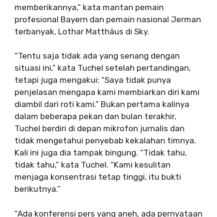
memberikannya,” kata mantan pemain
profesional Bayern dan pemain nasional Jerman
terbanyak, Lothar Matthäus di Sky.
“Tentu saja tidak ada yang senang dengan
situasi ini,” kata Tuchel setelah pertandingan,
tetapi juga mengakui: “Saya tidak punya
penjelasan mengapa kami membiarkan diri kami
diambil dari roti kami.” Bukan pertama kalinya
dalam beberapa pekan dan bulan terakhir,
Tuchel berdiri di depan mikrofon jurnalis dan
tidak mengetahui penyebab kekalahan timnya.
Kali ini juga dia tampak bingung. “Tidak tahu,
tidak tahu,” kata Tuchel. “Kami kesulitan
menjaga konsentrasi tetap tinggi, itu bukti
berikutnya.”
“Ada konferensi pers yang aneh, ada pernyataan