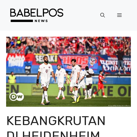
Langsung
ke
Menu
isi
KEBANGKRUTAN
DI HEIDENHEIM