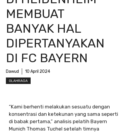
MEMBUAT
BANYAK HAL
DIPERTANYAKAN
DI FC BAYERN
Dawud
10 April 2024
OLAHRAGA
“Kami berhenti melakukan sesuatu dengan
konsentrasi dan ketekunan yang sama seperti
di babak pertama,” analisis pelatih Bayern
Munich Thomas Tuchel setelah timnya