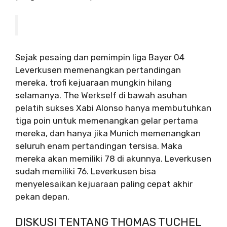
Sejak pesaing dan pemimpin liga Bayer 04
Leverkusen memenangkan pertandingan
mereka, trofi kejuaraan mungkin hilang
selamanya. The Werkself di bawah asuhan
pelatih sukses Xabi Alonso hanya membutuhkan
tiga poin untuk memenangkan gelar pertama
mereka, dan hanya jika Munich memenangkan
seluruh enam pertandingan tersisa. Maka
mereka akan memiliki 78 di akunnya. Leverkusen
sudah memiliki 76. Leverkusen bisa
menyelesaikan kejuaraan paling cepat akhir
pekan depan.
DISKUSI TENTANG THOMAS TUCHEL