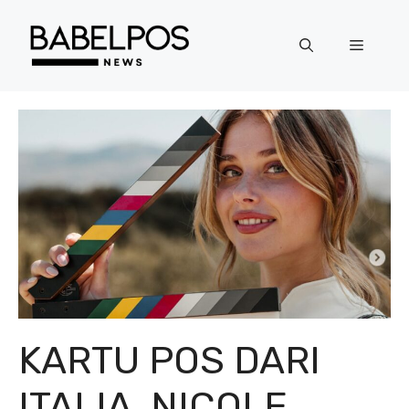
Langsung
ke
Menu
isi
KARTU POS DARI
ITALIA, NICOLE