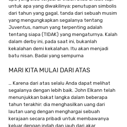
untuk apa yang diwakilinya: penutupan simbolis
dari tahun yang gagal, tanda dari sebuah musim
yang mengungkapkan segalanya tentang
Juventus, namun yang terpenting adalah
tentang siapa (TIDAK) yang mengaturnya. Kalah
dalam derby ini, pada saat ini, bukanlah
kekalahan demi kekalahan. Itu akan menjadi
batu nisan. Badai yang sempurna
MARI KITA MULAI DARI ATAS
… Karena dari atas selalu Anda dapat melihat
segalanya dengan lebih baik. John Elkann telah
menunjukkan bakat langka dalam beberapa
tahun terakhir: dia menghasilkan uang dari
lautan uang dengan menghargai sebuah
kerajaan secara pribadi untuk membawanya
keluar dengan indah dan jauh dari akar