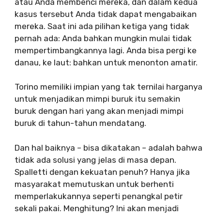
atau Anda membenci mereka, dan dalam kedua
kasus tersebut Anda tidak dapat mengabaikan
mereka. Saat ini ada pilihan ketiga yang tidak
pernah ada: Anda bahkan mungkin mulai tidak
mempertimbangkannya lagi. Anda bisa pergi ke
danau, ke laut: bahkan untuk menonton amatir.
Torino memiliki impian yang tak ternilai harganya
untuk menjadikan mimpi buruk itu semakin
buruk dengan hari yang akan menjadi mimpi
buruk di tahun-tahun mendatang.
Dan hal baiknya – bisa dikatakan – adalah bahwa
tidak ada solusi yang jelas di masa depan.
Spalletti dengan kekuatan penuh? Hanya jika
masyarakat memutuskan untuk berhenti
memperlakukannya seperti penangkal petir
sekali pakai. Menghitung? Ini akan menjadi