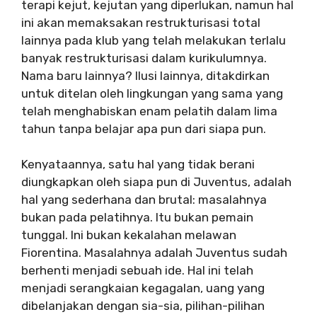
terapi kejut, kejutan yang diperlukan, namun hal
ini akan memaksakan restrukturisasi total
lainnya pada klub yang telah melakukan terlalu
banyak restrukturisasi dalam kurikulumnya.
Nama baru lainnya? Ilusi lainnya, ditakdirkan
untuk ditelan oleh lingkungan yang sama yang
telah menghabiskan enam pelatih dalam lima
tahun tanpa belajar apa pun dari siapa pun.
Kenyataannya, satu hal yang tidak berani
diungkapkan oleh siapa pun di Juventus, adalah
hal yang sederhana dan brutal: masalahnya
bukan pada pelatihnya. Itu bukan pemain
tunggal. Ini bukan kekalahan melawan
Fiorentina. Masalahnya adalah Juventus sudah
berhenti menjadi sebuah ide. Hal ini telah
menjadi serangkaian kegagalan, uang yang
dibelanjakan dengan sia-sia, pilihan-pilihan