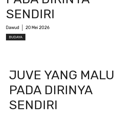
SENDIRI
Dawud
20 Mei 2026
BUDAYA
JUVE YANG MALU
PADA DIRINYA
SENDIRI