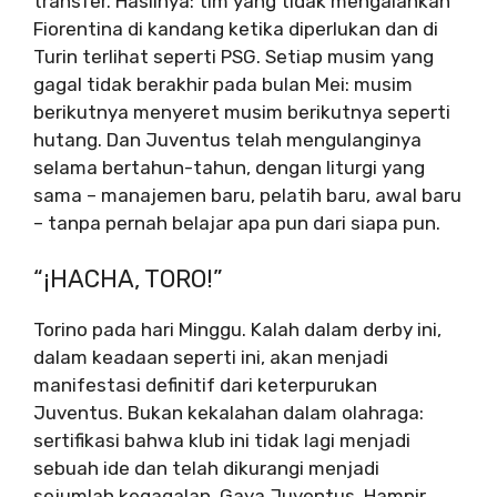
transfer. Hasilnya: tim yang tidak mengalahkan
Fiorentina di kandang ketika diperlukan dan di
Turin terlihat seperti PSG. Setiap musim yang
gagal tidak berakhir pada bulan Mei: musim
berikutnya menyeret musim berikutnya seperti
hutang. Dan Juventus telah mengulanginya
selama bertahun-tahun, dengan liturgi yang
sama – manajemen baru, pelatih baru, awal baru
– tanpa pernah belajar apa pun dari siapa pun.
“¡HACHA, TORO!”
Torino pada hari Minggu. Kalah dalam derby ini,
dalam keadaan seperti ini, akan menjadi
manifestasi definitif dari keterpurukan
Juventus. Bukan kekalahan dalam olahraga:
sertifikasi bahwa klub ini tidak lagi menjadi
sebuah ide dan telah dikurangi menjadi
sejumlah kegagalan. Gaya Juventus. Hampir