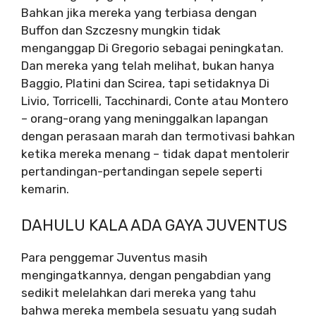
Bahkan jika mereka yang terbiasa dengan
Buffon dan Szczesny mungkin tidak
menganggap Di Gregorio sebagai peningkatan.
Dan mereka yang telah melihat, bukan hanya
Baggio, Platini dan Scirea, tapi setidaknya Di
Livio, Torricelli, Tacchinardi, Conte atau Montero
– orang-orang yang meninggalkan lapangan
dengan perasaan marah dan termotivasi bahkan
ketika mereka menang – tidak dapat mentolerir
pertandingan-pertandingan sepele seperti
kemarin.
DAHULU KALA ADA GAYA JUVENTUS
Para penggemar Juventus masih
mengingatkannya, dengan pengabdian yang
sedikit melelahkan dari mereka yang tahu
bahwa mereka membela sesuatu yang sudah