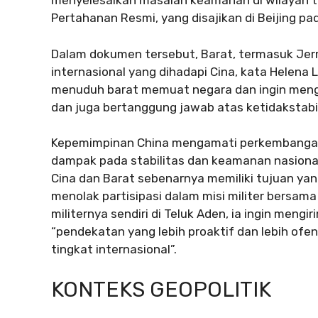
menyelesaikan masalah keamanan di wilayah t
Pertahanan Resmi, yang disajikan di Beijing pad
Dalam dokumen tersebut, Barat, termasuk Je
internasional yang dihadapi Cina, kata Helena L
menuduh barat memuat negara dan ingin menge
dan juga bertanggung jawab atas ketidakstabil
Kepemimpinan China mengamati perkembangan d
dampak pada stabilitas dan keamanan nasional 
Cina dan Barat sebenarnya memiliki tujuan yan
menolak partisipasi dalam misi militer bersama
militernya sendiri di Teluk Aden, ia ingin meng
“pendekatan yang lebih proaktif dan lebih of
tingkat internasional”.
KONTEKS GEOPOLITIK