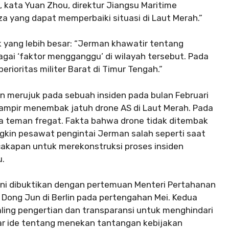
, kata Yuan Zhou, direktur Jiangsu Maritime
za yang dapat memperbaiki situasi di Laut Merah.”
k yang lebih besar: “Jerman khawatir tentang
agai ‘faktor mengganggu’ di wilayah tersebut. Pada
ioritas militer Barat di Timur Tengah.”
 merujuk pada sebuah insiden pada bulan Februari
ampir menembak jatuh drone AS di Laut Merah. Pada
pa teman fregat. Fakta bahwa drone tidak ditembak
gkin pesawat pengintai Jerman salah seperti saat
cakapan untuk merekonstruksi proses insiden
u.
 Ini dibuktikan dengan pertemuan Menteri Pertahanan
k Dong Jun di Berlin pada pertengahan Mei. Kedua
ing pengertian dan transparansi untuk menghindari
ar ide tentang menekan tantangan kebijakan