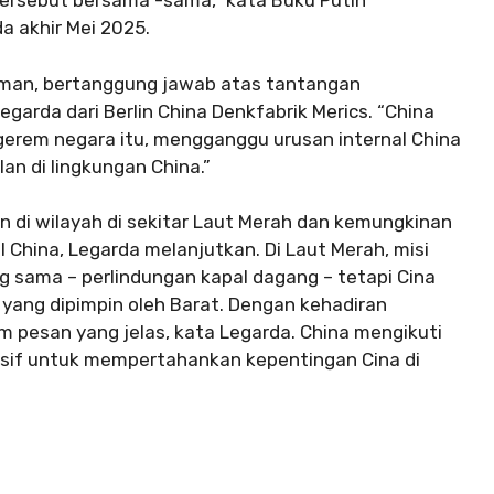
ersebut bersama -sama,” kata Buku Putih
a akhir Mei 2025.
rman, bertanggung jawab atas tantangan
egarda dari Berlin China Denkfabrik Merics. “China
rem negara itu, mengganggu urusan internal China
an di lingkungan China.”
i wilayah di sekitar Laut Merah dan kemungkinan
China, Legarda melanjutkan. Di Laut Merah, misi
g sama – perlindungan kapal dagang – tetapi Cina
 yang dipimpin oleh Barat. Dengan kehadiran
irim pesan yang jelas, kata Legarda. China mengikuti
ensif untuk mempertahankan kepentingan Cina di