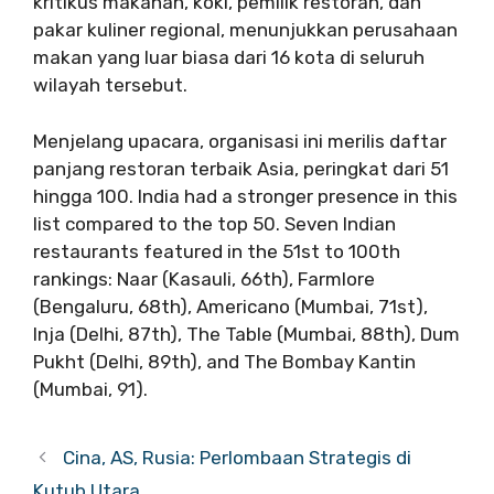
kritikus makanan, koki, pemilik restoran, dan
pakar kuliner regional, menunjukkan perusahaan
makan yang luar biasa dari 16 kota di seluruh
wilayah tersebut.
Menjelang upacara, organisasi ini merilis daftar
panjang restoran terbaik Asia, peringkat dari 51
hingga 100. India had a stronger presence in this
list compared to the top 50. Seven Indian
restaurants featured in the 51st to 100th
rankings: Naar (Kasauli, 66th), Farmlore
(Bengaluru, 68th), Americano (Mumbai, 71st),
Inja (Delhi, 87th), The Table (Mumbai, 88th), Dum
Pukht (Delhi, 89th), and The Bombay Kantin
(Mumbai, 91).
Cina, AS, Rusia: Perlombaan Strategis di
Kutub Utara