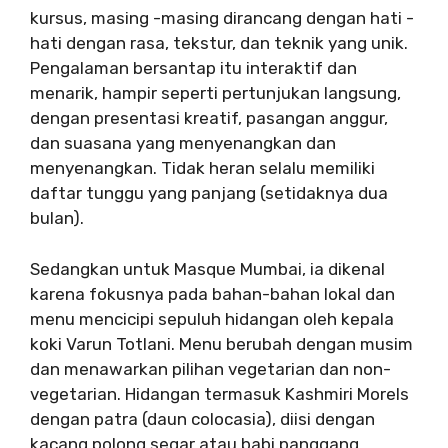
kursus, masing -masing dirancang dengan hati -
hati dengan rasa, tekstur, dan teknik yang unik.
Pengalaman bersantap itu interaktif dan
menarik, hampir seperti pertunjukan langsung,
dengan presentasi kreatif, pasangan anggur,
dan suasana yang menyenangkan dan
menyenangkan. Tidak heran selalu memiliki
daftar tunggu yang panjang (setidaknya dua
bulan).
Sedangkan untuk Masque Mumbai, ia dikenal
karena fokusnya pada bahan-bahan lokal dan
menu mencicipi sepuluh hidangan oleh kepala
koki Varun Totlani. Menu berubah dengan musim
dan menawarkan pilihan vegetarian dan non-
vegetarian. Hidangan termasuk Kashmiri Morels
dengan patra (daun colocasia), diisi dengan
kacang polong segar atau babi panggang.