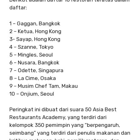
daftar:
1 – Gaggan, Bangkok
2 – Ketua, Hong Kong
3- Sayap, Hong Kong
4 – Szanne, Tokyo
5 – Mingles, Seoul
6 – Nusara, Bangkok
7 – Odette, Singapura
8 – La Cime, Osaka
9 – Musim Chef Tam, Makau
10 – Onjium, Seoul
Peringkat ini dibuat dari suara 50 Asia Best
Restaurants Academy, yang terdiri dari
kelompok 350 pemimpin yang “berpengaruh,
seimbang” yang terdiri dari penulis makanan dan