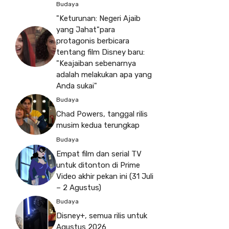
Budaya
"Keturunan: Negeri Ajaib
yang Jahat"para
protagonis berbicara
tentang film Disney baru:
"Keajaiban sebenarnya
adalah melakukan apa yang
Anda sukai"
Budaya
Chad Powers, tanggal rilis
musim kedua terungkap
Budaya
Empat film dan serial TV
untuk ditonton di Prime
Video akhir pekan ini (31 Juli
– 2 Agustus)
Budaya
Disney+, semua rilis untuk
Agustus 2026