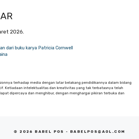
UAR
aret 2026.
an dari buku karya Patricia Cornwell
aina
sionnya terhadap media dengan latar belakang pendidikannya dalam bidang
f. Ketiadaan intelektualitas dan kreativitas yang tak terbatasnya telah
apat dipercaya dan menghibur, dengan menghargai pikiran terbuka dan
© 2026 BABEL POS -
BABELPOS@AOL.COM