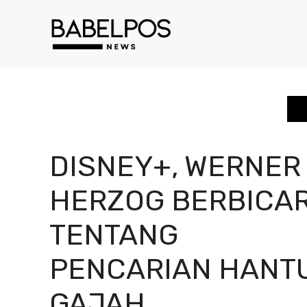
Langsung
ke
isi
DISNEY+, WERNER
HERZOG BERBICA
TENTANG
PENCARIAN HANT
GAJAH