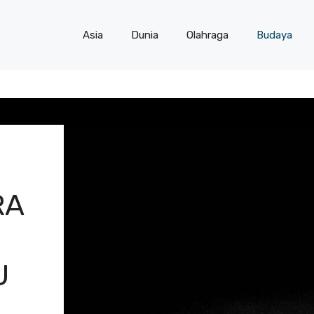
Asia
Dunia
Olahraga
Budaya
RA
U