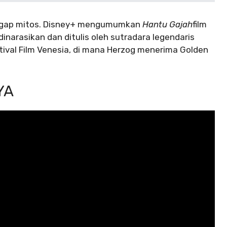
nggap mitos. Disney+ mengumumkan
Hantu Gajah
film
 dinarasikan dan ditulis oleh sutradara legendaris
tival Film Venesia, di mana Herzog menerima Golden
YA