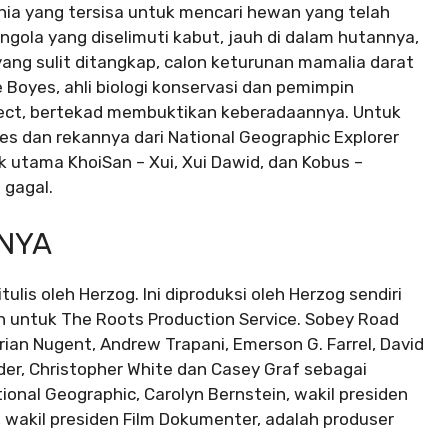
nia yang tersisa untuk mencari hewan yang telah
ngola yang diselimuti kabut, jauh di dalam hutannya,
yang sulit ditangkap, calon keturunan mamalia darat
Boyes, ahli biologi konservasi dan pemimpin
ject, bertekad membuktikan keberadaannya. Untuk
es dan rekannya dari National Geographic Explorer
k utama KhoiSan – Xui, Xui Dawid, dan Kobus –
 gagal.
NYA
itulis oleh Herzog. Ini diproduksi oleh Herzog sendiri
tch untuk The Roots Production Service. Sobey Road
ian Nugent, Andrew Trapani, Emerson G. Farrel, David
eider, Christopher White dan Casey Graf sebagai
onal Geographic, Carolyn Bernstein, wakil presiden
 wakil presiden Film Dokumenter, adalah produser