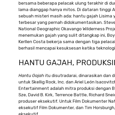
bersama beberapa pelacak ulung terakhir di du
lama dianggap hanya mitos. Di dataran tinggi A
sebuah misteri masih ada: hantu gajah Lisima 
terbesar yang pernah didokumentasikan. Steve 
National Geographic Okavango Wilderness Pro
menemukan gajah yang sulit ditangkap ini, Boy
Kerllen Costa bekerja sama dengan tiga pelaca
berhasil mencapai kesuksesan ketika teknologi
HANTU GAJAH, PRODUKSI
Hantu Gajah
itu disutradarai, dinarasikan dan d
untuk Skellig Rock, Inc. dan Ariel León Isacovi
Entertainment adalah mitra produksi dengan Br
Sze, David B. Kirk, Terrence Battle, Richard Sn
produser eksekutif. Untuk Film Dokumenter Nati
eksekutif Film Dokumenter, dan Tim Horsburgh,
eksekutif.