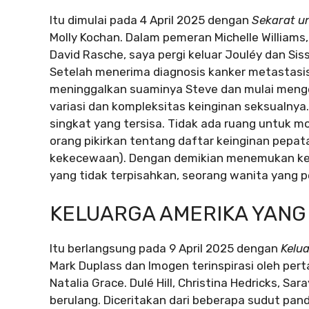
Itu dimulai pada 4 April 2025 dengan
Sekarat u
Molly Kochan. Dalam pemeran Michelle Williams, 
David Rasche, saya pergi keluar Jouléy dan Sis
Setelah menerima diagnosis kanker metastasi
meninggalkan suaminya Steve dan mulai mengek
variasi dan kompleksitas keinginan seksualnya
singkat yang tersisa. Tidak ada ruang untuk mo
orang pikirkan tentang daftar keinginan pepa
kekecewaan). Dengan demikian menemukan kebe
yang tidak terpisahkan, seorang wanita yang p
KELUARGA AMERIKA YANG B
Itu berlangsung pada 9 April 2025 dengan
Kelu
Mark Duplass dan Imogen terinspirasi oleh pert
Natalia Grace. Dulé Hill, Christina Hedricks, S
berulang. Diceritakan dari beberapa sudut pan