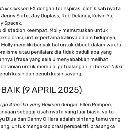
ntuk seks
seri FX dengan terinspirasi oleh kisah nyata
Jenny Slate, Jay Duplass, Rob Delaney, Kelvin Yu,
sy Spacek.
s di stadion keempat, Molly memutuskan untuk
splorasi, untuk pertama kalinya dalam hidupnya,
. Molly memiliki banyak hal untuk dibuat dalam waktu
ralisme atau penilaian: dia tidak peduli apa yang
tahnya (frasa yang selalu menyebabkan melihat
ranian untuk memulai petualangan ini berkat Nikki
enuh kasih dan penuh kasih sayang.
AIK (9 APRIL 2025)
arga Amerika yang Baik
seri dengan Ellen Pompeo,
anyaan sebagai kisah nyata yang luar biasa, yaitu
arayu Blue dan Jenny O’Hara adalah bintang tamu yang
dang, untuk mengeksplorasi perspektif, prasangka