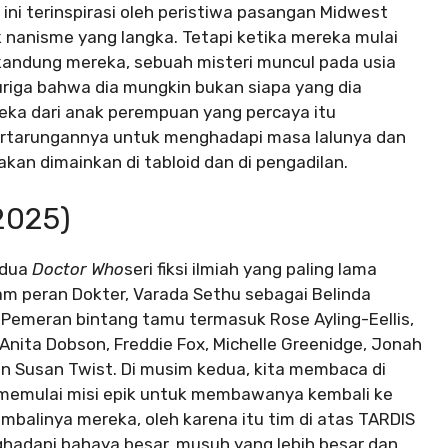
ni terinspirasi oleh peristiwa pasangan Midwest
nanisme yang langka. Tetapi ketika mereka mulai
ndung mereka, sebuah misteri muncul pada usia
curiga bahwa dia mungkin bukan siapa yang dia
eka dari anak perempuan yang percaya itu
rtarungannya untuk menghadapi masa lalunya dan
an dimainkan di tabloid dan di pengadilan.
2025)
edua
Doctor Who
seri fiksi ilmiah yang paling lama
lam peran Dokter, Varada Sethu sebagai Belinda
. Pemeran bintang tamu termasuk Rose Ayling-Eellis,
Anita Dobson, Freddie Fox, Michelle Greenidge, Jonah
n Susan Twist. Di musim kedua, kita membaca di
 memulai misi epik untuk membawanya kembali ke
balinya mereka, oleh karena itu tim di atas TARDIS
hadapi bahaya besar, musuh yang lebih besar dan