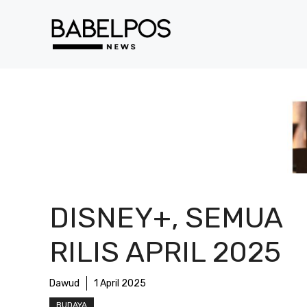
Langsung
ke
isi
DISNEY+, SEMUA
RILIS APRIL 2025
Dawud
1 April 2025
BUDAYA