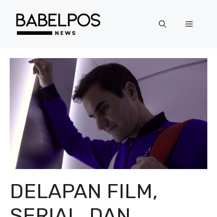
Langsung
ke
Menu
isi
DELAPAN FILM,
SERIAL, DAN