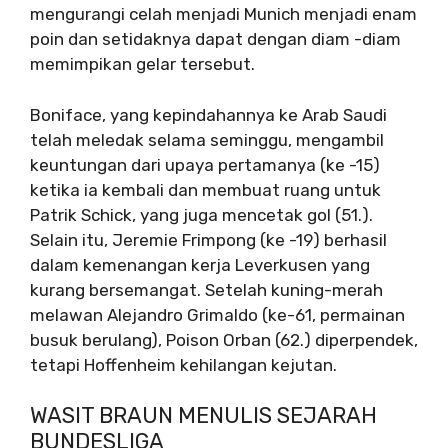
mengurangi celah menjadi Munich menjadi enam
poin dan setidaknya dapat dengan diam -diam
memimpikan gelar tersebut.
Boniface, yang kepindahannya ke Arab Saudi
telah meledak selama seminggu, mengambil
keuntungan dari upaya pertamanya (ke -15)
ketika ia kembali dan membuat ruang untuk
Patrik Schick, yang juga mencetak gol (51.).
Selain itu, Jeremie Frimpong (ke -19) berhasil
dalam kemenangan kerja Leverkusen yang
kurang bersemangat. Setelah kuning-merah
melawan Alejandro Grimaldo (ke-61, permainan
busuk berulang), Poison Orban (62.) diperpendek,
tetapi Hoffenheim kehilangan kejutan.
WASIT BRAUN MENULIS SEJARAH
BUNDESLIGA