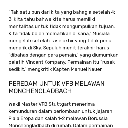
“Tak satu pun dari kita yang bahagia setelah 4:
3. Kita tahu bahwa kita harus memiliki
mentalitas untuk tidak mengumpulkan tujuan.
Kita tidak boleh mematikan di sana,” Musiala
mengeluh setelah fase akhir yang tidak perlu
menarik di Sky. Sepuluh menit terakhir harus
“dibahas dengan para pemain,” yang diumumkan
pelatih Vincent Kompany. Permainan itu “rusak
sedikit,” mengkritik Kapten Manuel Neuer.
PEREDAM UNTUK VFB MELAWAN
MÖNCHENGLADBACH
Wakil Master VFB Stuttgart menerima
kemunduran dalam perlombaan untuk jajaran
Piala Eropa dan kalah 1-2 melawan Borussia
Mönchengladbach di rumah. Dalam permainan