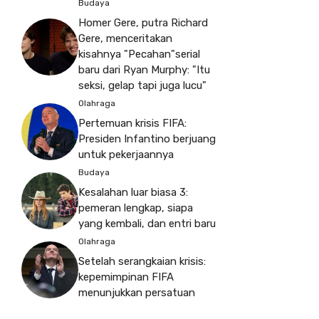
Budaya
Homer Gere, putra Richard
Gere, menceritakan
kisahnya "Pecahan"serial
baru dari Ryan Murphy: "Itu
seksi, gelap tapi juga lucu"
Olahraga
Pertemuan krisis FIFA:
Presiden Infantino berjuang
untuk pekerjaannya
Budaya
Kesalahan luar biasa 3:
pemeran lengkap, siapa
yang kembali, dan entri baru
Olahraga
Setelah serangkaian krisis:
kepemimpinan FIFA
menunjukkan persatuan