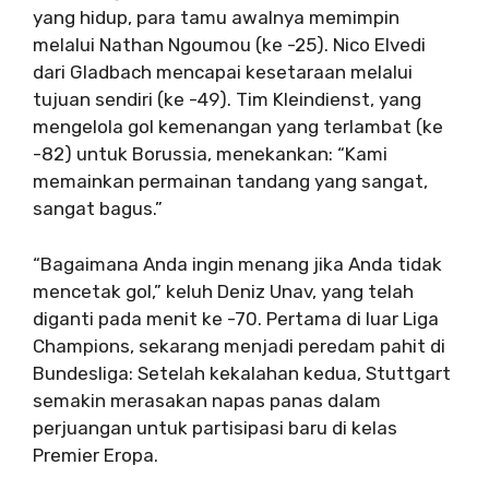
yang hidup, para tamu awalnya memimpin
melalui Nathan Ngoumou (ke -25). Nico Elvedi
dari Gladbach mencapai kesetaraan melalui
tujuan sendiri (ke -49). Tim Kleindienst, yang
mengelola gol kemenangan yang terlambat (ke
-82) untuk Borussia, menekankan: “Kami
memainkan permainan tandang yang sangat,
sangat bagus.”
“Bagaimana Anda ingin menang jika Anda tidak
mencetak gol,” keluh Deniz Unav, yang telah
diganti pada menit ke -70. Pertama di luar Liga
Champions, sekarang menjadi peredam pahit di
Bundesliga: Setelah kekalahan kedua, Stuttgart
semakin merasakan napas panas dalam
perjuangan untuk partisipasi baru di kelas
Premier Eropa.